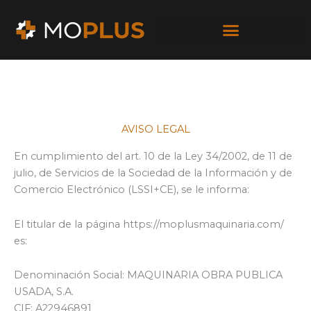
Ir
al
contenido
AVISO LEGAL
En cumplimiento del art. 10 de la Ley 34/2002, de 11 de
julio, de Servicios de la Sociedad de la Información y de
Comercio Electrónico (LSSI+CE), se le informa:
El titular de la página https://moplusmaquinaria.com/
es:
Denominación Social: MAQUINARIA OBRA PUBLICA
USADA, S.A.
CIF: A22946891