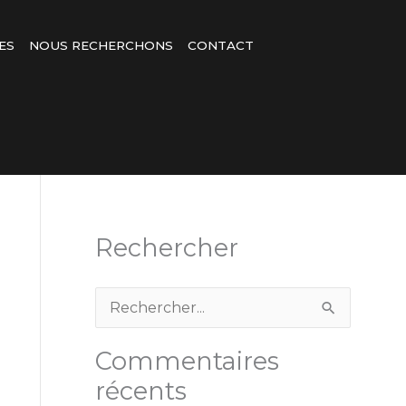
ES
NOUS RECHERCHONS
CONTACT
Rechercher
R
e
Commentaires
c
récents
h