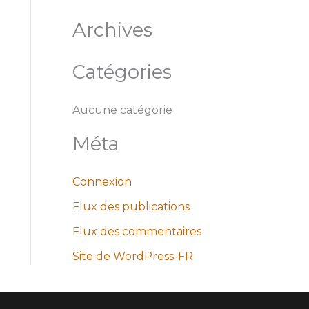
e
Archives
r
c
Catégories
h
e
Aucune catégorie
r
Méta
:
Connexion
Flux des publications
Flux des commentaires
Site de WordPress-FR