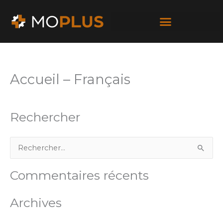
Passer
au
contenu
Accueil – Français
Rechercher
R
e
Commentaires récents
c
h
Archives
e
r