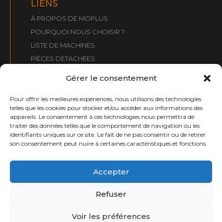
LIENS
À PROPOS DE MOPLUS
POURQUOI NOUS CHOISIR ?
LISTE DE MACHINES
PIÈCES DÉTACHÉES
QUE RECHERCHONS-NOUS ?
Gérer le consentement
CONTACT
Pour offrir les meilleures expériences, nous utilisons des technologies
telles que les cookies pour stocker et/ou accéder aux informations des
CONTACT :
appareils. Le consentement à ces technologies nous permettra de
traiter des données telles que le comportement de navigation ou les
info@moplusmaquinaria.com
identifiants uniques sur ce site. Le fait de ne pas consentir ou de retirer
+34 661 031 099
son consentement peut nuire à certaines caractéristiques et fonctions.
moplusmaquinaria.com
Accepter
Refuser
Copyright 2026 © Page conçue par
Barbitania
et développée par
e-
tecnia Soluciones
Voir les préférences