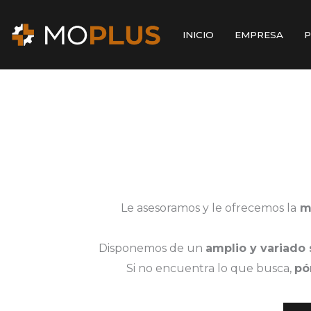
Ir
al
INICIO
EMPRESA
P
contenido
Le asesoramos y le ofrecemos la
me
Disponemos de un
amplio y variado 
Si no encuentra lo que busca,
pó