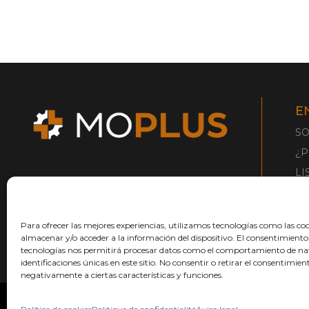
E
S
¿P
LI
R
¿Q
Para ofrecer las mejores experiencias, utilizamos tecnologías como las co
C
almacenar y/o acceder a la información del dispositivo. El consentimiento
tecnologías nos permitirá procesar datos como el comportamiento de na
identificaciones únicas en este sitio. No consentir o retirar el consentimie
negativamente a ciertas características y funciones.
Copyright 2026 © Página diseñada por
Barbitania
y desarrollada por
e-te