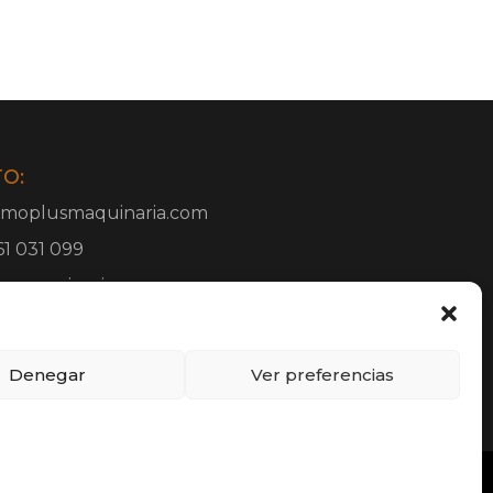
O:
@moplusmaquinaria.com
61 031 099
usmaquinaria.com
Denegar
Ver preferencias