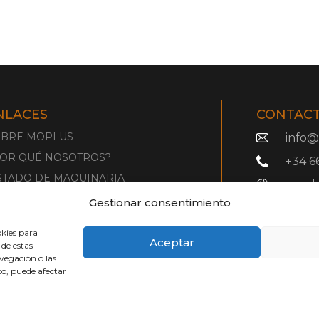
NLACES
CONTACT
OBRE MOPLUS
info
OR QUÉ NOSOTROS?
+34 6
STADO DE MAQUINARIA
mopl
EPUESTOS
Gestionar consentimiento
UÉ BUSCAMOS?
okies para
ONTACTO
Aceptar
 de estas
vegación o las
nto, puede afectar
cnia Soluciones