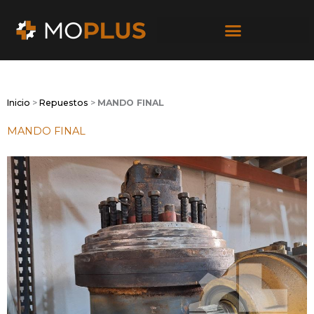
Ir
al
contenido
Inicio
>
Repuestos
>
MANDO FINAL
MANDO FINAL