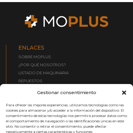
ENLACES
SOBRE MOPLUS
¿POR QUÉ NOSOTROS?
LISTADO DE MAQUINARIA
REPUESTOS
¿QUÉ BUSCAMOS?
Gestionar consentimiento
CONTACTO
Para ofrecer las mejores experiencias, utilizamos tecnologías como las
cookies para almacenar y/o acceder a la información del dispositivo. El
CONTACTO:
consentimiento de estas tecnologías nos permitirá procesar datos como
el comportamiento de navegación o las identificaciones únicas en este
info@moplusmaquinaria.com
sitio. No consentir o retirar el consentimiento, puede afectar
+34 661 031 099
negativamente a ciertas características y funciones.