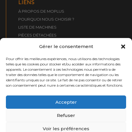
LIENS
À PROPOS DE MOPLUS
POURQUOI NOUS CHOISIR ?
LISTE DE MACHINES
PIÈCES DÉTACHÉES
QUE RECHERCHONS-NOUS ?
Gérer le consentement
CONTACT
Pour offrir les meilleures expériences, nous utilisons des technologies
telles que les cookies pour stocker et/ou accéder aux informations des
CONTACT :
appareils. Le consentement à ces technologies nous permettra de
traiter des données telles que le comportement de navigation ou les
info@moplusmaquinaria.com
identifiants uniques sur ce site. Le fait de ne pas consentir ou de retirer
+34 661 031 099
son consentement peut nuire à certaines caractéristiques et fonctions.
moplusmaquinaria.com
Accepter
Refuser
Copyright 2026 © Page conçue par
Barbitania
et développée par
e-
tecnia Soluciones
Voir les préférences