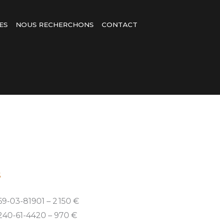
ES
NOUS RECHERCHONS
CONTACT
S
69-03-81901 – 2 150 €
6240-61-4420 – 970 €