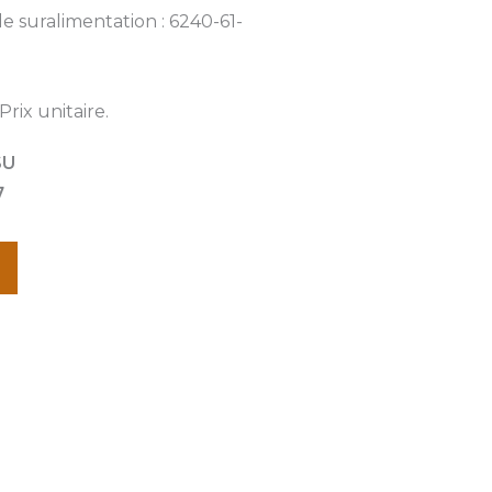
de suralimentation : 6240-61-
rix unitaire.
SU
7