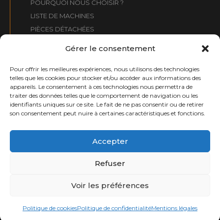
POURQUOI NOUS CHOISIR ?
LISTE DE MACHINES
PIÈCES DÉTACHÉES
QUE RECHERCHONS-NOUS ?
Gérer le consentement
CONTACT
Pour offrir les meilleures expériences, nous utilisons des technologies
telles que les cookies pour stocker et/ou accéder aux informations des
CONTACT :
appareils. Le consentement à ces technologies nous permettra de
traiter des données telles que le comportement de navigation ou les
info@moplusmaquinaria.com
identifiants uniques sur ce site. Le fait de ne pas consentir ou de retirer
+34 661 031 099
son consentement peut nuire à certaines caractéristiques et fonctions.
moplusmaquinaria.com
Accepter
Refuser
Copyright 2026 © Page conçue par
Barbitania
et développée par
e-
tecnia Soluciones
Voir les préférences
Mentions légales
Politique de confidentialité
Politique de cookies
Politique de cookies
Politique de confidentialité
Mentions légales